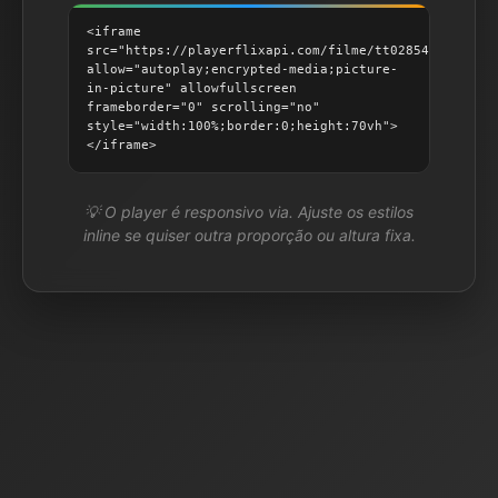
<iframe
src="https://playerflixapi.com/filme/tt0285492"
allow="autoplay;encrypted-media;picture-
in-picture" allowfullscreen
frameborder="0" scrolling="no"
style="width:100%;border:0;height:70vh">
</iframe>
💡 O player é responsivo via. Ajuste os estilos
inline se quiser outra proporção ou altura fixa.