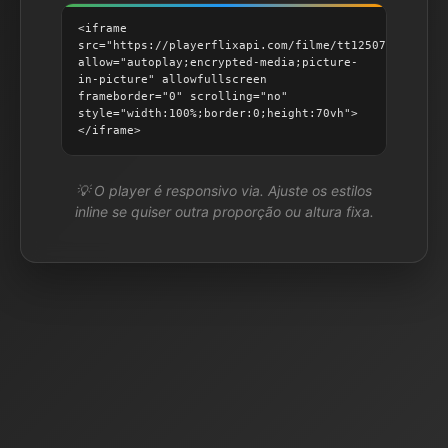
<iframe
src="https://playerflixapi.com/filme/tt1250777"
allow="autoplay;encrypted-media;picture-
in-picture" allowfullscreen
frameborder="0" scrolling="no"
style="width:100%;border:0;height:70vh">
</iframe>
💡 O player é responsivo via. Ajuste os estilos
inline se quiser outra proporção ou altura fixa.