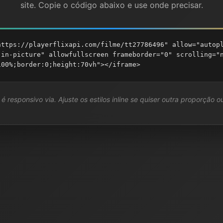
site. Copie o código abaixo e use onde precisar.
https://playerflixapi.com/filme/tt27786496" allow="autop
-in-picture" allowfullscreen frameborder="0" scrolling="
100%;border:0;height:70vh"></iframe>
é responsivo via. Ajuste os estilos inline se quiser outra proporção ou