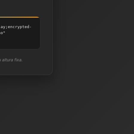
lay;encrypted-
no"
 altura fixa.