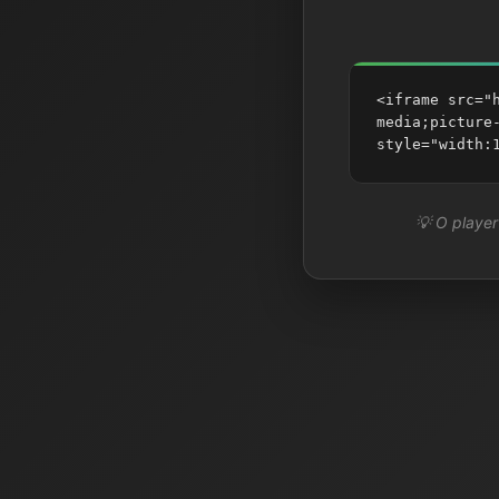
<iframe src="
media;picture
style="width:
💡 O player 