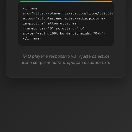
<iframe
src="https://playerflixapi.com/filme/tt28607951"
allow="autoplay;encrypted-media;picture-
in-picture" allowfullscreen
frameborder="0" scrolling="no"
style="width:100%;border:0;height:70vh">
</iframe>
💡 O player é responsivo via. Ajuste os estilos
inline se quiser outra proporção ou altura fixa.