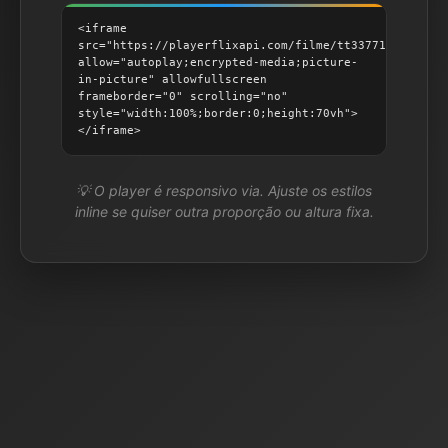
<iframe
src="https://playerflixapi.com/filme/tt33771507"
allow="autoplay;encrypted-media;picture-
in-picture" allowfullscreen
frameborder="0" scrolling="no"
style="width:100%;border:0;height:70vh">
</iframe>
💡 O player é responsivo via. Ajuste os estilos
inline se quiser outra proporção ou altura fixa.