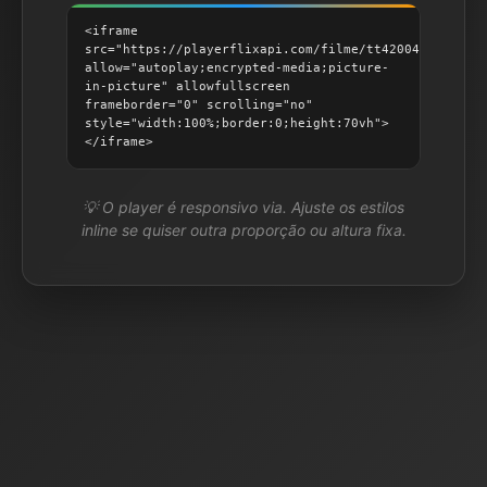
<iframe
src="https://playerflixapi.com/filme/tt4200442"
allow="autoplay;encrypted-media;picture-
in-picture" allowfullscreen
frameborder="0" scrolling="no"
style="width:100%;border:0;height:70vh">
</iframe>
💡 O player é responsivo via. Ajuste os estilos
inline se quiser outra proporção ou altura fixa.