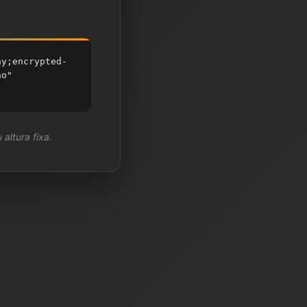
ay;encrypted-
no"
 altura fixa.