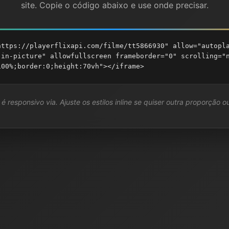
site. Copie o código abaixo e use onde precisar.
https://playerflixapi.com/filme/tt5866930" allow="autopl
-in-picture" allowfullscreen frameborder="0" scrolling="
100%;border:0;height:70vh"></iframe>
é responsivo via. Ajuste os estilos inline se quiser outra proporção ou