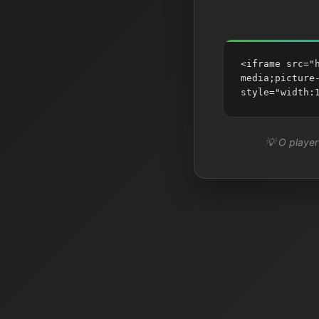
<iframe src="
media;picture
style="width:
💡 O player 