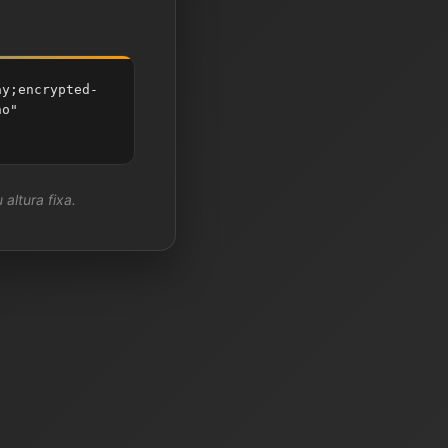
ay;encrypted-
no"
 altura fixa.