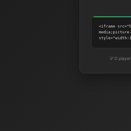
<iframe src="
media;picture
style="width:
💡 O player 