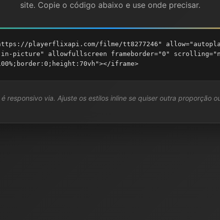
site. Copie o código abaixo e use onde precisar.
https://playerflixapi.com/filme/tt8277246" allow="autopl
-in-picture" allowfullscreen frameborder="0" scrolling="
100%;border:0;height:70vh"></iframe>
é responsivo via. Ajuste os estilos inline se quiser outra proporção ou