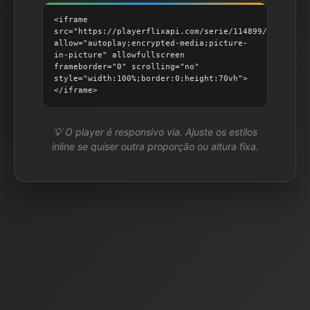
<iframe
src="https://playerflixapi.com/serie/114899/4/3/"
allow="autoplay;encrypted-media;picture-
in-picture" allowfullscreen
frameborder="0" scrolling="no"
style="width:100%;border:0;height:70vh">
</iframe>
💡 O player é responsivo via. Ajuste os estilos
inline se quiser outra proporção ou altura fixa.