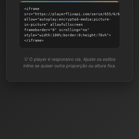
<iframe
src="https://playerflixapi.com/serie/655/6/6/"
allow="autoplay;encrypted-media;picture-
in-picture" allowfullscreen
frameborder="0" scrolling="no"
style="width:100%;border:0;height:70vh">
</iframe>
💡 O player é responsivo via. Ajuste os estilos
inline se quiser outra proporção ou altura fixa.