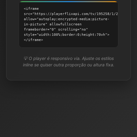
<iframe
src="https://playerflixapi.com/tv/195258/1/2"
allow="autoplay;encrypted-media;picture-
in-picture" allowfullscreen
frameborder="0" scrolling="no"
style="width:100%;border:0;height:70vh">
</iframe>
💡 O player é responsivo via. Ajuste os estilos
inline se quiser outra proporção ou altura fixa.