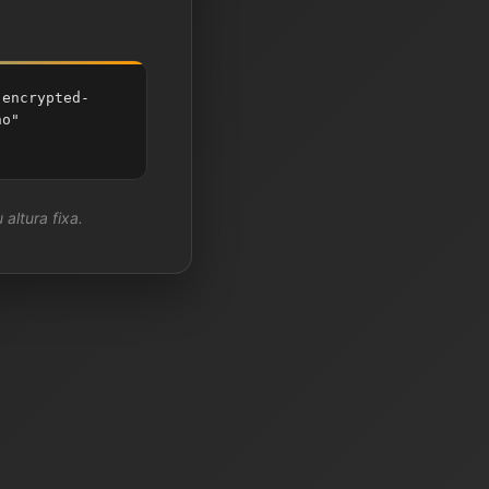
;encrypted-
no"
 altura fixa.