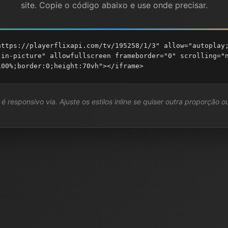
site. Copie o código abaixo e use onde precisar.
https://playerflixapi.com/tv/195258/1/3" allow="autoplay
-in-picture" allowfullscreen frameborder="0" scrolling="
100%;border:0;height:70vh"></iframe>
é responsivo via. Ajuste os estilos inline se quiser outra proporção ou