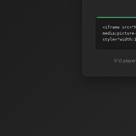
<iframe src="
media;picture
style="width:
💡 O player 