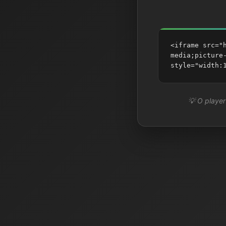
<iframe src="
media;picture
style="width:
💡 O player 