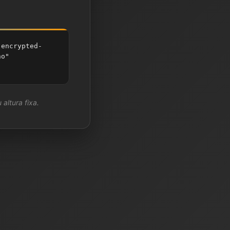
;encrypted-
no"
 altura fixa.