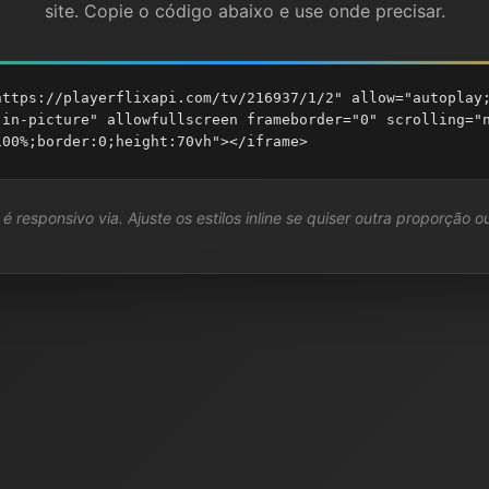
site. Copie o código abaixo e use onde precisar.
https://playerflixapi.com/tv/216937/1/2" allow="autoplay
-in-picture" allowfullscreen frameborder="0" scrolling="
100%;border:0;height:70vh"></iframe>
é responsivo via. Ajuste os estilos inline se quiser outra proporção ou