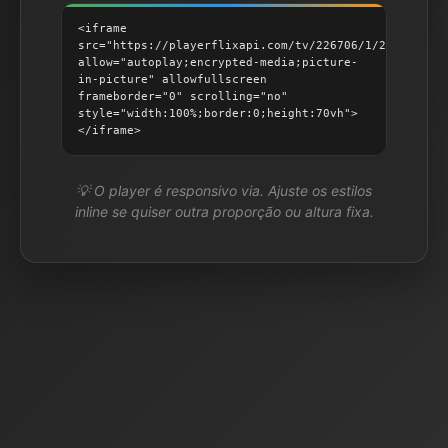
<iframe
src="https://playerflixapi.com/tv/226706/1/2"
allow="autoplay;encrypted-media;picture-
in-picture" allowfullscreen
frameborder="0" scrolling="no"
style="width:100%;border:0;height:70vh">
</iframe>
💡 O player é responsivo via. Ajuste os estilos
inline se quiser outra proporção ou altura fixa.