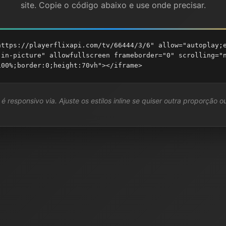
site. Copie o código abaixo e use onde precisar.
https://playerflixapi.com/tv/66444/3/6" allow="autoplay;
-in-picture" allowfullscreen frameborder="0" scrolling="
100%;border:0;height:70vh"></iframe>
é responsivo via. Ajuste os estilos inline se quiser outra proporção ou