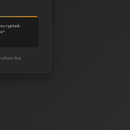
encrypted-
no"
 altura fixa.