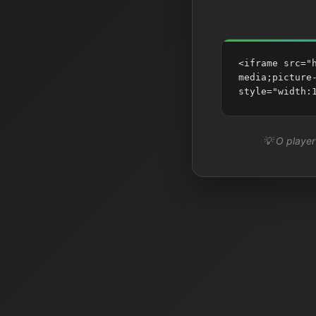
<iframe src="
media;picture
style="width:
💡 O player 