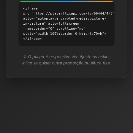
<iframe
src="https://playerflixapi.com/tv/66444/4/3"
allow="autoplay;encrypted-media;picture-
in-picture" allowfullscreen
frameborder="0" scrolling="no"
style="width:100%;border:0;height:70vh">
</iframe>
💡 O player é responsivo via. Ajuste os estilos
inline se quiser outra proporção ou altura fixa.